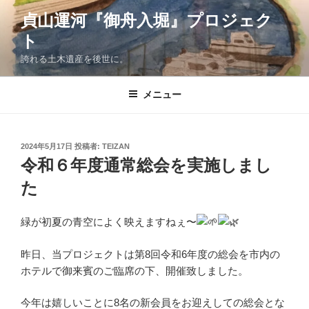
コ
貞山運河『御舟入堀』プロジェク
ン
ト
テ
ン
誇れる土木遺産を後世に。
ツ
へ
メニュー
ス
キ
ッ
投
2024年5月17日
投稿者:
TEIZAN
プ
稿
令和６年度通常総会を実施しまし
日:
た
緑が初夏の青空によく映えますねぇ〜
昨日、当プロジェクトは第8回令和6年度の総会を市内の
ホテルで御来賓のご臨席の下、開催致しました。
今年は嬉しいことに8名の新会員をお迎えしての総会とな