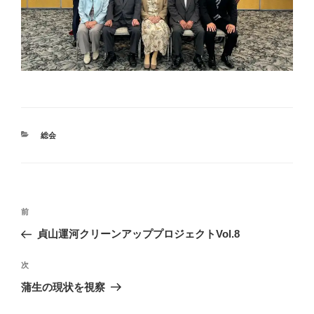
カ
総会
テ
ゴ
リ
ー
投
前
前
稿
の
貞山運河クリーンアッププロジェクトVol.8
ナ
投
ビ
稿
次
次
ゲ
の
蒲生の現状を視察
投
ー