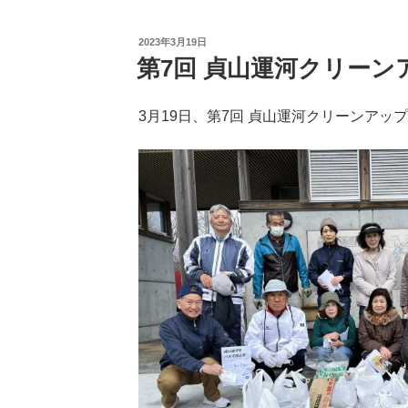
投
2023年3月19日
稿
第7回 貞山運河クリーン
日:
3月19日、第7回 貞山運河クリーンアッ