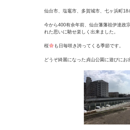
仙台市、塩竈市、多賀城市、七ヶ浜町18
今から400有余年前、仙台藩藩祖伊達政
れた思いに馳せ楽しく出来ました。
桜
も日毎咲き誇ってくる季節です。
どうぞ綺麗になった貞山公園に遊びにお