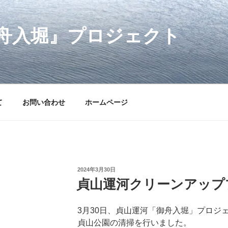
舟入堀』プロジェクト
て
お問い合わせ
ホームページ
投
2024年3月30日
稿
貞山運河クリーンアッププ
日:
3月30日、貞山運河「御舟入堀」プロジ
貞山公園の清掃を行いました。