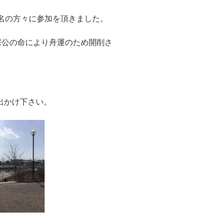
名の方々に参加を頂きました。
宗公の命により舟運のため開削さ
出かけ下さい。