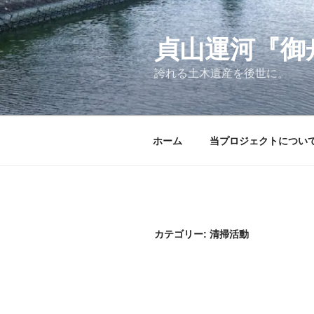
コ
ン
テ
貞山運河『御
ン
誇れる土木遺産を後世に。
ツ
へ
ス
キ
ホーム
当プロジェクトについ
ッ
プ
カテゴリー:
清掃活動