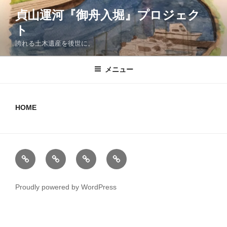
コ
貞山運河『御舟入堀』プロジェク
ン
ト
テ
ン
誇れる土木遺産を後世に。
ツ
へ
メニュー
ス
キ
ッ
HOME
プ
ホ
当
お
ホ
ー
プ
問
ー
ム
ロ
い
ム
Proudly powered by WordPress
ジ
合
ペ
ェ
わ
ー
ク
せ
ジ