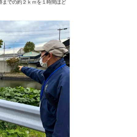
跡までの約２ｋｍを１時間ほど