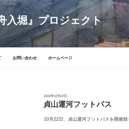
舟入堀』プロジェクト
て
お問い合わせ
ホームページ
投
2022年10月22日
稿
貞山運河フットパス
日:
10月22日、貞山運河フットパスを開催