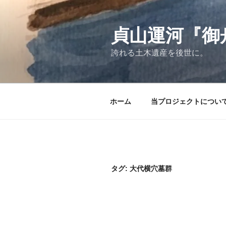
コ
ン
テ
貞山運河『御
ン
誇れる土木遺産を後世に。
ツ
へ
ス
キ
ホーム
当プロジェクトについ
ッ
プ
タグ:
大代横穴墓群