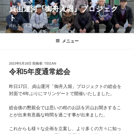
コ
貞山運河『御舟入堀』プロジェク
ン
ト
テ
ン
誇れる土木遺産を後世に。
ツ
へ
メニュー
ス
キ
ッ
投
2023年5月18日
投稿者:
TEIZAN
プ
稿
令和5年度通常総会
日:
昨日17日、貞山運河「御舟入堀」プロジェクトの総会を
対面で4年ぶりにマリンゲートで開催いたしました。
総会後の懇親会では思いの程のお話を沢山お聞きするこ
とが出来有意義な時間を過ごす事が出来ました。
これからも様々な企画を立案し、より多くの方々に知っ