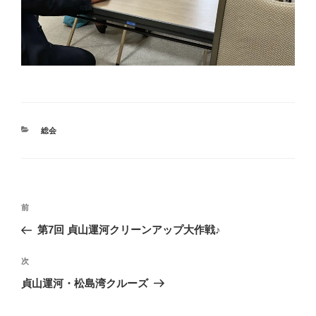
カ
総会
テ
ゴ
リ
ー
投
前
前
稿
の
第7回 貞山運河クリーンアップ大作戦♪
ナ
投
ビ
稿
次
次
ゲ
の
貞山運河・松島湾クルーズ
投
ー
稿