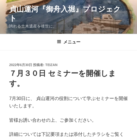
コ
貞山運河『御舟入堀』プロジェク
ン
ト
テ
ン
誇れる土木遺産を後世に。
ツ
へ
メニュー
ス
キ
ッ
投
2022年6月30日
投稿者:
TEIZAN
プ
稿
７月３０日 セミナーを開催しま
日:
す。
7月30日に、 貞山運河の役割について学ぶセミナーを開催
いたします。
皆様お誘い合わせの上、ご参加ください。
詳細については下記要項または添付したチラシをご覧く