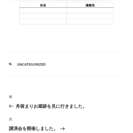
カ
UNCATEGORIZED
テ
ゴ
リ
ー
投
前
前
稿
の
舟留まりお蔵跡を見に行きました。
ナ
投
ビ
稿
次
次
ゲ
の
講演会を開催しました。